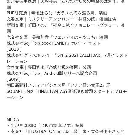
角川春樹事務所
｜
矢崎存美『あなたのための時空のはざま』装
画
P
HP研究所
｜
寺
地はるな『ガラスの海を渡る舟』装画
文春文庫｜ミステリーアンソロジー『神様の罠』装画提供
新潮文庫｜町田そのこ『夜空に泳ぐチョコレートグラミー』装
画
光文社文庫｜美輪和音『ウェンディのあやまち』装画
株式会社Soji『pib book PLANET』カバーイラスト
[ 2020 ]
株式会社グラスホッパー「SPITZ 2021 CALENDAR」7月イラスト
レーション
文春文庫｜藤田宜永『奈緒と私の楽園』装画
株式会社Soji「pib」Android版リリース記念企画
[ 2019 ]
朝日新聞社メディアビジネス局『アナと雪の女王2』展
SQUARE ENIX「FINAL FANTASY音楽聴き放題スタート」プロモ
ーション
MEDIA
・出現画廊図録『出現画集 其ノ壱』掲載
・玄光社『ILLUSTRATION no.233』装丁家・大久保明子さんと