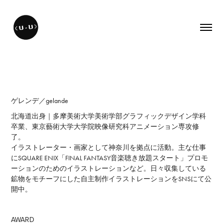
ゲレンデ
／
gelande
北海道出身｜多摩美術大学美術学部グラフィックデザイン学科
卒業、
東京藝術大学大学院映像研究科アニメーション専攻修
了。
イラストレーター・画家
として神奈川を拠点に活動。主な仕事
にSQUARE ENIX「FINAL FANTASY音楽聴き放題スタート」プロモ
ーションのためのイラストレーションなど。日々収集している
鉱物をモチーフにした自主制作イラストレーションをSNSにて公
開中。
AWARD