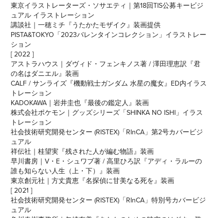
東京イラストレーターズ・ソサエティ｜第18回TIS公募キービジ
ュアル イラストレーション
講談社｜一穂ミチ『うたかたモザイク』装画提供
PISTA&TOKYO「2023バレンタインコレクション」イラストレー
ション
[ 2022 ]
アストラハウス｜ダヴィド・フェンキノス著 / 澤田理恵訳『君
の名はダニエル』装画
CALF / サンライズ『機動戦士ガンダム 水星の魔女』ED内イラス
トレーション
KADOKAWA｜岩井圭也『最後の鑑定人』装画
株式会社ポケモン｜グッズシリーズ「SHINKA NO ISHI」イラス
トレーション
社会技術研究開発センター (RISTEX)「RInCA」第2号カバービジ
ュアル
祥伝社｜桂望実『残された人が編む物語』装画
早川書房｜V・E・シュワブ著 / 高里ひろ訳『アディ・ラルーの
誰も知らない人生（上・下）』装画
東京創元社｜方丈貴恵『名探偵に甘美なる死を』装画
[ 2021 ]
社会技術研究開発センター (RISTEX)「RInCA」特別号カバービジ
ュアル