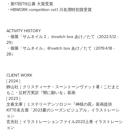
・第17回TIS公募 大賞受賞
・HBWORK competition vol.1 川名潤特別賞受賞
ACTIVITY HISTORY
・個展「サムネイル２」@switch box あけ／たて（2022.5.12 -
29）
・
個展「サムネイル」＠switch box あけ／たて（2019.4.18 -
28）
CLIENT
WO
RK
[ 2024 ]
静山社｜クリスティーナ・スーントーンヴァット著 / こだまと
もこ・辻村万実訳『闇に願いを』装画
[ 2023 ]
文春文庫｜ミステリーアンソロジー『神様の罠』装画提供
KITTE名古屋「2023夏のシーズンビジュアル」イラストレーシ
ョン
玄光社｜イラストレーションファイル2023上巻 イラストレーシ
ョン